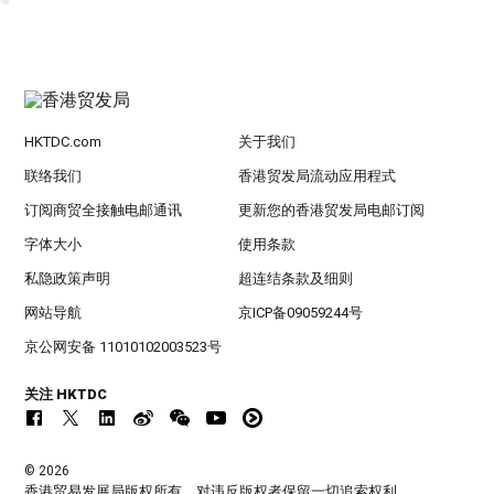
HKTDC.com
关于我们
联络我们
香港贸发局流动应用程式
订阅商贸全接触电邮通讯
更新您的香港贸发局电邮订阅
字体大小
使用条款
私隐政策声明
超连结条款及细则
网站导航
京ICP备09059244号
京公网安备 11010102003523号
关注 HKTDC
© 2026
香港贸易发展局版权所有，对违反版权者保留一切追索权利 。