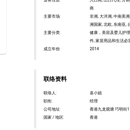
业务性质
:
入口商, 出口代理, 分销
商
主要市场
:
非洲, 大洋洲, 中南美洲,
洲国家, 北欧, 东南亚, 
主要分类
:
健康，美容及婴儿护理,
件, 家居用品和生活必需
成立年份
:
2014
联络资料
联络人
:
袁小姐
职衔
:
经理
公司地址
:
香港九龙观塘 巧明街11
国家 / 地区
:
香港