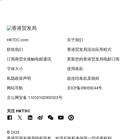
HKTDC.com
关于我们
联络我们
香港贸发局流动应用程式
订阅商贸全接触电邮通讯
更新您的香港贸发局电邮订阅
字体大小
使用条款
私隐政策声明
超连结条款及细则
网站导航
京ICP备09059244号
京公网安备 11010102003523号
关注 HKTDC
© 2026
香港贸易发展局版权所有，对违反版权者保留一切追索权利 。