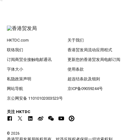
HKTDC.com
关于我们
联络我们
香港贸发局流动应用程式
订阅商贸全接触电邮通讯
更新您的香港贸发局电邮订阅
字体大小
使用条款
私隐政策声明
超连结条款及细则
网站导航
京ICP备09059244号
京公网安备 11010102003523号
关注 HKTDC
© 2026
香港贸易发展局版权所有，对违反版权者保留一切追索权利 。