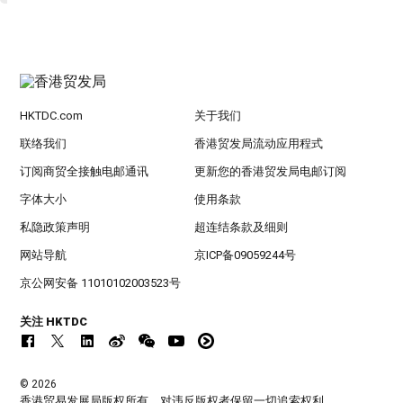
HKTDC.com
关于我们
联络我们
香港贸发局流动应用程式
订阅商贸全接触电邮通讯
更新您的香港贸发局电邮订阅
字体大小
使用条款
私隐政策声明
超连结条款及细则
网站导航
京ICP备09059244号
京公网安备 11010102003523号
关注 HKTDC
© 2026
香港贸易发展局版权所有，对违反版权者保留一切追索权利 。