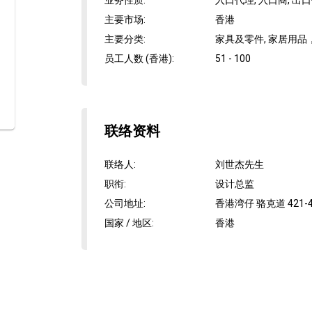
业务性质
:
入口代理, 入口商, 出
主要市场
:
香港
主要分类
:
家具及零件, 家居用品
员工人数 (香港)
:
51 - 100
联络资料
联络人
:
刘世杰先生
职衔
:
设计总监
公司地址
:
香港湾仔 骆克道 421
国家 / 地区
:
香港