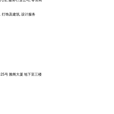
口代理, 服务行业公司, 零售商
，灯饰及建筑, 设计服务
-425号 雅阁大厦 地下至三楼