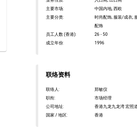
业务性质
:
入口商, 出口商
主要市场
:
中国内地, 西欧
主要分类
:
时尚配饰, 服装/成衣,
配饰
员工人数 (香港)
:
26 - 50
成立年份
:
1996
联络资料
联络人
:
郑敏仪
职衔
:
市场经理
公司地址
:
香港九龙九龙湾 宏照道
国家 / 地区
:
香港