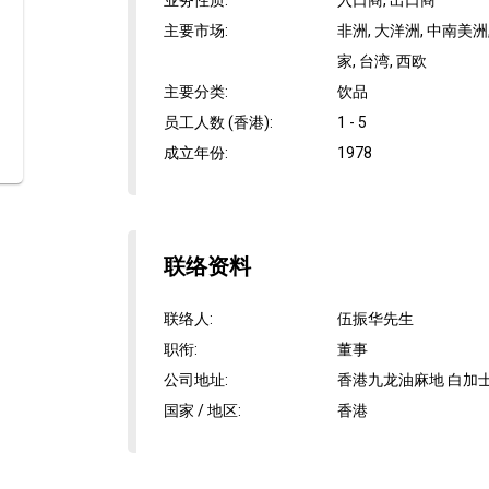
业务性质
:
入口商, 出口商
主要市场
:
非洲, 大洋洲, 中南美洲,
家, 台湾, 西欧
主要分类
:
饮品
员工人数 (香港)
:
1 - 5
成立年份
:
1978
联络资料
联络人
:
伍振华先生
职衔
:
董事
公司地址
:
香港九龙油麻地 白加士
国家 / 地区
:
香港