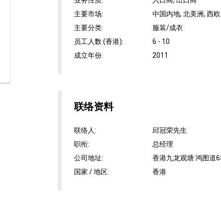
业务性质
:
入口商, 出口商
主要市场
:
中国内地, 北美洲, 西欧
主要分类
:
服装/成衣
员工人数 (香港)
:
6 - 10
成立年份
:
2011
联络资料
联络人
:
邱冠荣先生
职衔
:
总经理
公司地址
:
香港九龙观塘 鸿图道63
国家 / 地区
:
香港