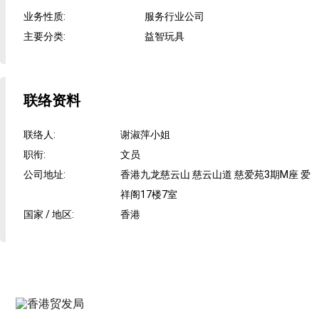
业务性质
:
服务行业公司
主要分类
:
益智玩具
联络资料
联络人
:
谢淑萍小姐
职衔
:
文员
公司地址
:
香港九龙慈云山 慈云山道 慈爱苑3期M座 爱
祥阁17楼7室
国家 / 地区
:
香港