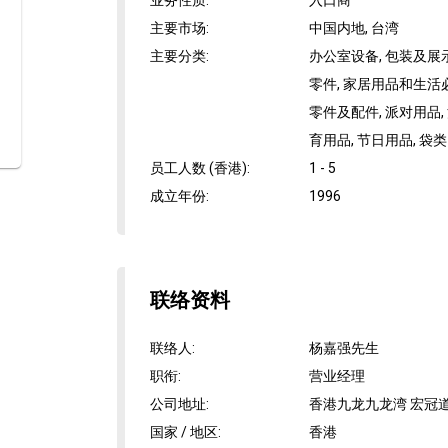
业务性质
:
入口商
主要市场
:
中国内地, 台湾
主要分类
:
办公室设备, 包装及展
零件, 家居用品和生活必
零件及配件, 派对用品,
育用品, 节日用品, 袋
员工人数 (香港)
:
1 - 5
成立年份
:
1996
联络资料
联络人
:
杨嘉强先生
职衔
:
营业经理
公司地址
:
香港九龙九龙湾 宏冠道
国家 / 地区
:
香港