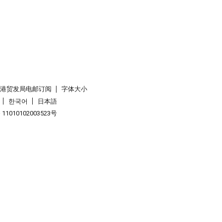
香港贸发局电邮订阅
字体大小
한국어
日本語
1010102003523号