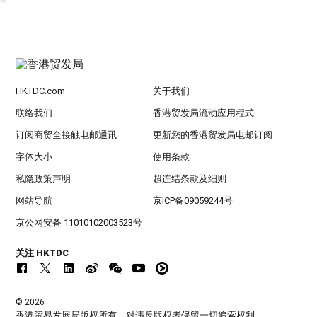
HKTDC.com
关于我们
联络我们
香港贸发局流动应用程式
订阅商贸全接触电邮通讯
更新您的香港贸发局电邮订阅
字体大小
使用条款
私隐政策声明
超连结条款及细则
网站导航
京ICP备09059244号
京公网安备 11010102003523号
关注 HKTDC
© 2026
香港贸易发展局版权所有，对违反版权者保留一切追索权利 。