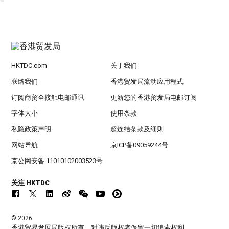
HKTDC.com
关于我们
联络我们
香港贸发局流动应用程式
订阅商贸全接触电邮通讯
更新您的香港贸发局电邮订阅
字体大小
使用条款
私隐政策声明
超连结条款及细则
网站导航
京ICP备09059244号
京公网安备 11010102003523号
关注 HKTDC
© 2026
香港贸易发展局版权所有，对违反版权者保留一切追索权利 。