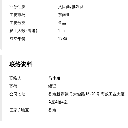
业务性质
:
入口商, 批发商
主要市场
:
东南亚
主要分类
:
食品
员工人数 (香港)
:
1 - 5
成立年份
:
1983
联络资料
联络人
:
马小姐
职衔
:
经理
公司地址
:
香港新界葵涌 永健路16-20号 高威工业大厦
A座4楼4室
国家 / 地区
:
香港