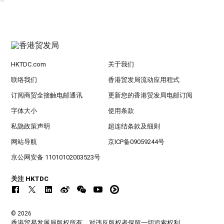
HKTDC.com
关于我们
联络我们
香港贸发局流动应用程式
订阅商贸全接触电邮通讯
更新您的香港贸发局电邮订阅
字体大小
使用条款
私隐政策声明
超连结条款及细则
网站导航
京ICP备09059244号
京公网安备 11010102003523号
关注 HKTDC
© 2026
香港贸易发展局版权所有，对违反版权者保留一切追索权利 。