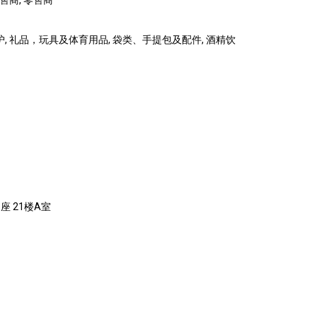
零售商, 零售商
护, 礼品，玩具及体育用品, 袋类、手提包及配件, 酒精饮
座 21楼A室