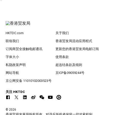
HKTDC.com
关于我们
联络我们
香港贸发局流动应用程式
订阅商贸全接触电邮通讯
更新您的香港贸发局电邮订阅
字体大小
使用条款
私隐政策声明
超连结条款及细则
网站导航
京ICP备09059244号
京公网安备 11010102003523号
关注 HKTDC
© 2026
香港贸易发展局版权所有，对违反版权者保留一切追索权利 。