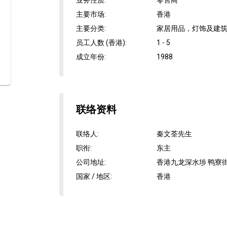
业务性质
:
零售商
主要市场
:
香港
主要分类
:
家居用品，灯饰及建筑,
员工人数 (香港)
:
1 - 5
成立年份
:
1988
联络资料
联络人
:
秦文荃先生
职衔
:
东主
公司地址
:
香港九龙深水埗 鸭寮街
国家 / 地区
:
香港