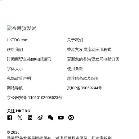
HKTDC.com
关于我们
联络我们
香港贸发局流动应用程式
订阅商贸全接触电邮通讯
更新您的香港贸发局电邮订阅
字体大小
使用条款
私隐政策声明
超连结条款及细则
网站导航
京ICP备09059244号
京公网安备 11010102003523号
关注 HKTDC
© 2026
香港贸易发展局版权所有，对违反版权者保留一切追索权利 。