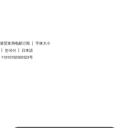
香港贸发局电邮订阅
字体大小
한국어
日本語
1010102003523号