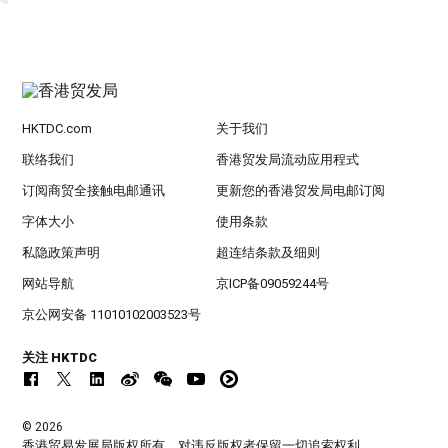
HKTDC.com
关于我们
联络我们
香港贸发局流动应用程式
订阅商贸全接触电邮通讯
更新您的香港贸发局电邮订阅
字体大小
使用条款
私隐政策声明
超连结条款及细则
网站导航
京ICP备09059244号
京公网安备 11010102003523号
关注 HKTDC
© 2026
香港贸易发展局版权所有，对违反版权者保留一切追索权利 。