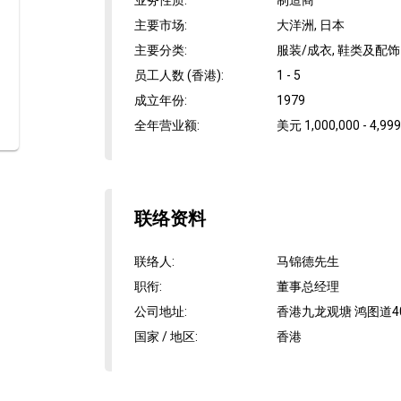
业务性质
:
制造商
主要市场
:
大洋洲, 日本
主要分类
:
服装/成衣, 鞋类及配饰
员工人数 (香港)
:
1 - 5
成立年份
:
1979
全年营业额
:
美元 1,000,000 - 4,999
联络资料
联络人
:
马锦德先生
职衔
:
董事总经理
公司地址
:
香港九龙观塘 鸿图道4
国家 / 地区
:
香港