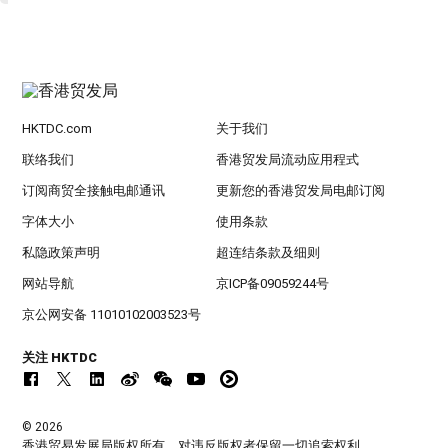
HKTDC.com
关于我们
联络我们
香港贸发局流动应用程式
订阅商贸全接触电邮通讯
更新您的香港贸发局电邮订阅
字体大小
使用条款
私隐政策声明
超连结条款及细则
网站导航
京ICP备09059244号
京公网安备 11010102003523号
关注 HKTDC
© 2026
香港贸易发展局版权所有，对违反版权者保留一切追索权利 。