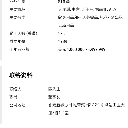
业务性质
:
制造商
主要市场
:
大洋洲, 中东, 北美洲, 东南亚, 西欧
主要分类
:
家居用品和生活必需品, 礼品/ 纪念品,
运动用品
员工人数 (香港)
:
1 - 5
成立年份
:
1989
全年营业额
:
美元 1,000,000 - 4,999,999
联络资料
联络人
:
陈先生
职衔
:
董事长
公司地址
:
香港新界沙田 坳背湾街37-39号 峰达工业大
厦5楼1-2室