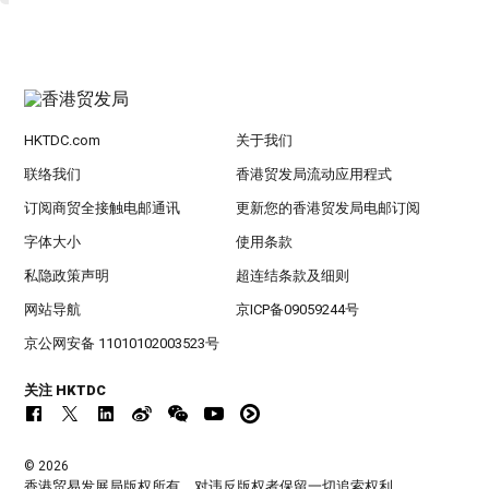
HKTDC.com
关于我们
联络我们
香港贸发局流动应用程式
订阅商贸全接触电邮通讯
更新您的香港贸发局电邮订阅
字体大小
使用条款
私隐政策声明
超连结条款及细则
网站导航
京ICP备09059244号
京公网安备 11010102003523号
关注 HKTDC
© 2026
香港贸易发展局版权所有，对违反版权者保留一切追索权利 。