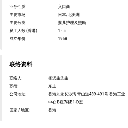
业务性质
:
入口商
主要市场
:
日本, 北美洲
主要分类
:
婴儿护理及照顾
员工人数 (香港)
:
1 - 5
成立年份
:
1968
联络资料
联络人
:
杨汉生先生
职衔
:
东主
公司地址
:
香港九龙长沙湾 青山道489-491号 香港工业
中心 B座7楼B1-D室
国家 / 地区
:
香港