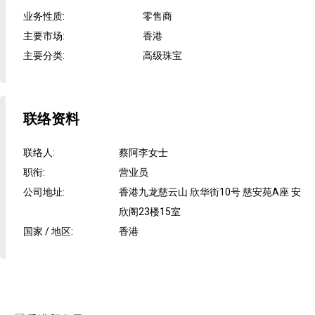
业务性质
:
零售商
主要市场
:
香港
主要分类
:
高级珠宝
联络资料
联络人
:
蔡阿李女士
职衔
:
营业员
公司地址
:
香港九龙慈云山 欣华街10号 慈安苑A座 安
欣阁23楼15室
国家 / 地区
:
香港