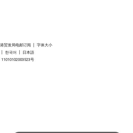
香港贸发局电邮订阅
字体大小
한국어
日本語
1010102003523号