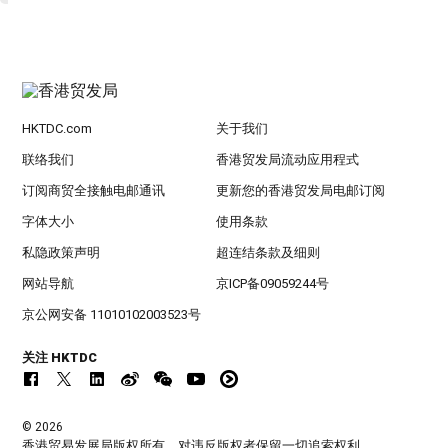
HKTDC.com
关于我们
联络我们
香港贸发局流动应用程式
订阅商贸全接触电邮通讯
更新您的香港贸发局电邮订阅
字体大小
使用条款
私隐政策声明
超连结条款及细则
网站导航
京ICP备09059244号
京公网安备 11010102003523号
关注 HKTDC
© 2026
香港贸易发展局版权所有，对违反版权者保留一切追索权利 。