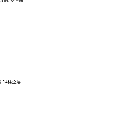
批发商, 零售商
 14楼全层