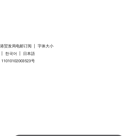
香港贸发局电邮订阅
字体大小
한국어
日本語
1010102003523号