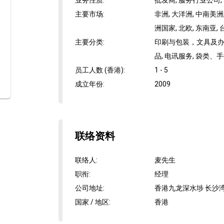
业务性质
:
批发商, 服务行业公司,
主要市场
:
非洲, 大洋洲, 中南美洲,
洲国家, 北欧, 东南亚, 
主要分类
:
印刷与包装，文具及办公
品, 电讯服务, 袋类
员工人数 (香港)
:
1 - 5
成立年份
:
2009
联络资料
联络人
:
麦先生
职衔
:
经理
公司地址
:
香港九龙深水埗 长沙湾道
国家 / 地区
:
香港