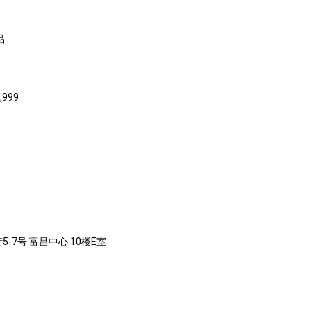
品
,999
-7号 富昌中心 10楼E室