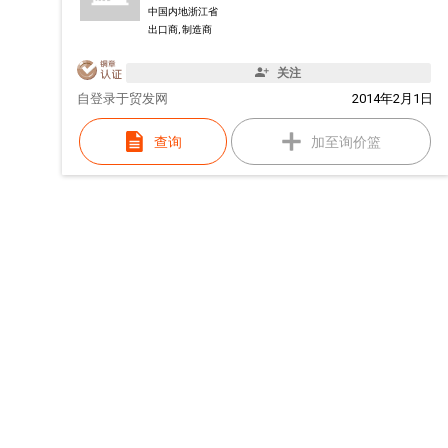
中国内地浙江省
出口商, 制造商
关注
自
登录于贸发网
2014年2月1日
查询
加至询价篮