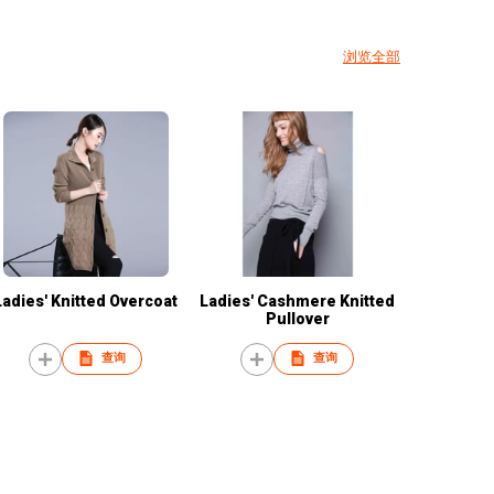
浏览全部
Ladies' Knitted Overcoat
Ladies' Cashmere Knitted
Pullover
查询
查询