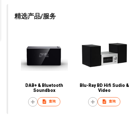
精选产品/服务
DAB+ & Bluetooth
Blu-Ray BD Hifi Sudio &
Soundbox
Video
查询
查询