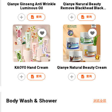
Qianye Ginseng Anti Wrinkle
Qianye Narural Beauty
Luminous Oil
Remove Blackhead Black
Mask
查询
查询
KAOYO Hand Cream
Qianye Natural Beauty Cream
查询
查询
Body Wash & Shower
浏览全部