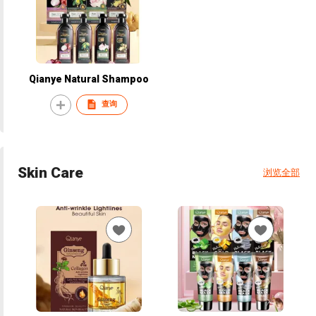
Qianye Natural Shampoo
查询
Skin Care
浏览全部