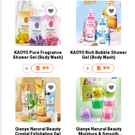
KAOYO Pure Fragrance
KAOYO Rich Bubble Shower
Shower Gel (Body Wash)
Gel (Body Wash)
查询
查询
Qianye Narural Beauty
Qianye Narural Beauty
Crystal Exfoliating Gel
Moisture & Smooth