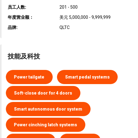
员工人数:
201 - 500
年度营业额：
美元 5,000,000 - 9,999,999
品牌:
QLTC
技能及科技
Power tailgate
Smart pedal systems
Soft-close door for 4 doors
Smart autonomous door system
Power cinching latch systems