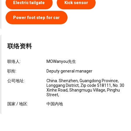
Electric tailgate
Kick sensor
Power foot step for car
联络资料
联络人:
MOWanyou先生
职衔:
Deputy general manager
公司地址:
China. Shenzhen, Guangdong Province,
Longgang District, Zip code 518111, No. 30
Xinhe Road, Shangmugu Village, Pinghu
Street,
国家 / 地区:
中国内地