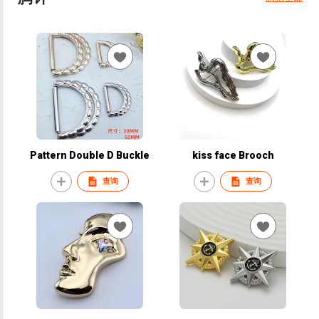
Pattern Double D Buckle
kiss face Brooch
查询
查询