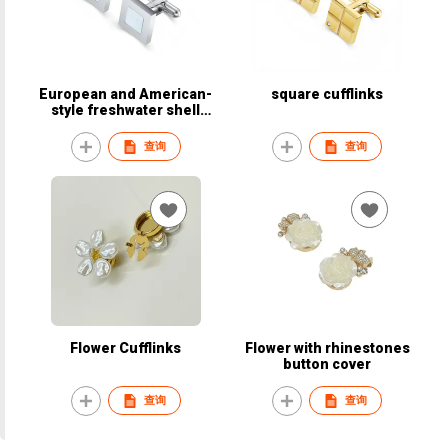
European and American-
square cufflinks
style freshwater shell
cufflinks
查询
查询
Flower Cufflinks
Flower with rhinestones
button cover
查询
查询