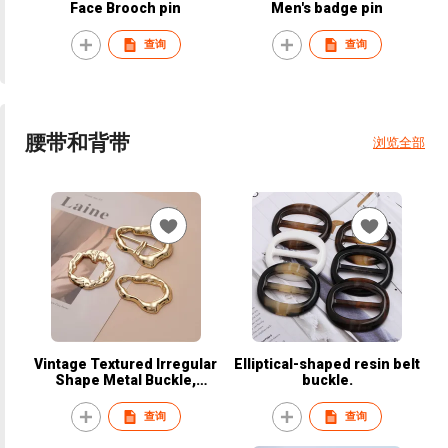
Face Brooch pin
Men's badge pin
查询
查询
腰带和背带
浏览全部
Vintage Textured Irregular
Elliptical-shaped resin belt
Shape Metal Buckle,
buckle.
Clothing Corner Tie Buckle,
Waist Belt Pin Buckle Scarf
查询
查询
Clasp for Women Garment
Accessories