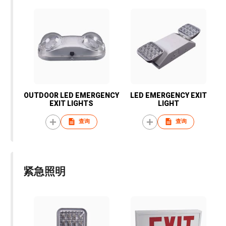
OUTDOOR LED EMERGENCY
LED EMERGENCY EXIT
EXIT LIGHTS
LIGHT
查询
查询
紧急照明