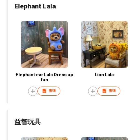
Elephant Lala
Elephant ear Lala Dress up
Lion Lala
fun
查询
查询
益智玩具