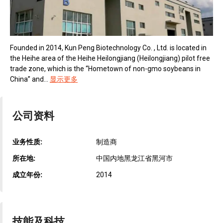
Founded in 2014, Kun Peng Biotechnology Co. , Ltd. is located in
the Heihe area of the Heihe Heilongjiang (Heilongjiang) pilot free
trade zone, which is the “Hometown of non-gmo soybeans in
China” and...
显示更多
公司资料
业务性质:
制造商
所在地:
中国内地黑龙江省黑河市
成立年份:
2014
技能及科技