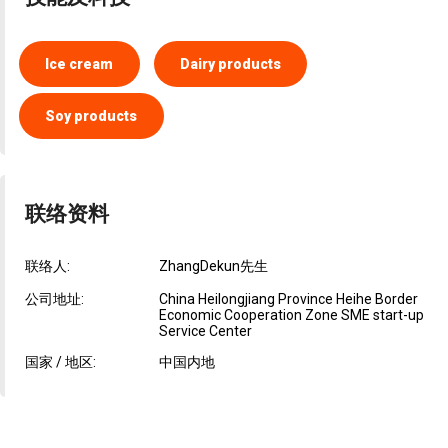
Ice cream
Dairy products
Soy products
联络资料
联络人:
ZhangDekun先生
公司地址:
China Heilongjiang Province Heihe Border
Economic Cooperation Zone SME start-up
Service Center
国家 / 地区:
中国内地