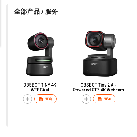
全部产品 / 服务
OBSBOT TINY 4K
OBSBOT Tiny 2 AI-
WEBCAM
Powered PTZ 4K Webcam
查询
查询