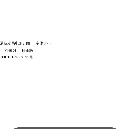
香港贸发局电邮订阅
字体大小
한국어
日本語
1010102003523号