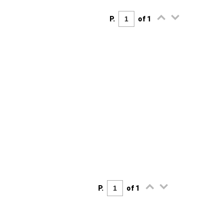
P.
of 1
P.
of 1