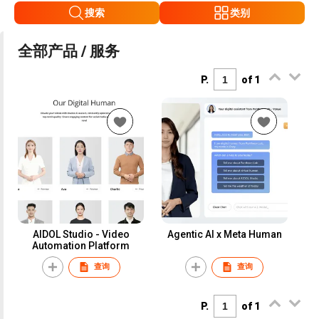
搜索
类别
全部产品 / 服务
P.
of 1
AIDOL Studio - Video
Agentic AI x Meta Human
Automation Platform
查询
查询
P.
of 1