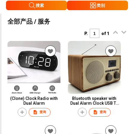
搜索
类别
全部产品 / 服务
P.
of 1
(Clone) Clock Radio with
Bluetooth speaker with
Dual Alarm
Dual Alarm Clock USB TF
playback
查询
查询