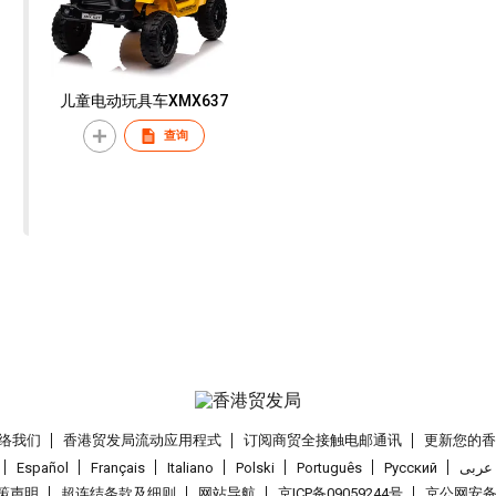
儿童电动玩具车XMX637
查询
络我们
香港贸发局流动应用程式
订阅商贸全接触电邮通讯
更新您的
Español
Français
Italiano
Polski
Português
Pусский
عربى
策声明
超连结条款及细则
网站导航
京ICP备09059244号
京公网安备 1