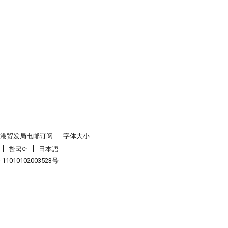
香港贸发局电邮订阅
字体大小
한국어
日本語
1010102003523号