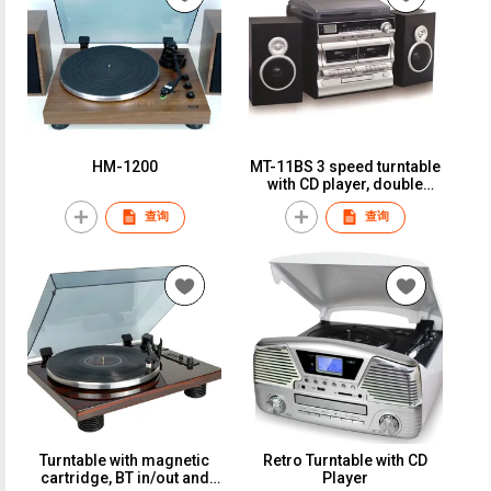
HM-1200
MT-11BS 3 speed turntable
with CD player, double
cassette player, radio,
查询
查询
USB/SD recording and
speaker box
Turntable with magnetic
Retro Turntable with CD
cartridge, BT in/out and
Player