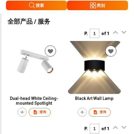
搜索
类别
全部产品 / 服务
P.
of 1
Dual-head White Ceiling-
Black Art Wall Lamp
mounted Spotlight
查询
查询
P.
of 1