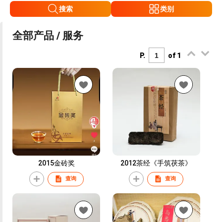
搜索
类别
全部产品 / 服务
P.
of 1
2015金砖奖
2012茶经《手筑茯茶》
查询
查询