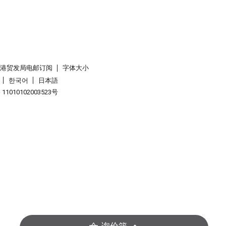
香港贸发局电邮订阅
字体大小
한국어
日本語
1010102003523号