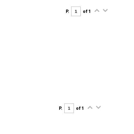
P.
of 1
P.
of 1